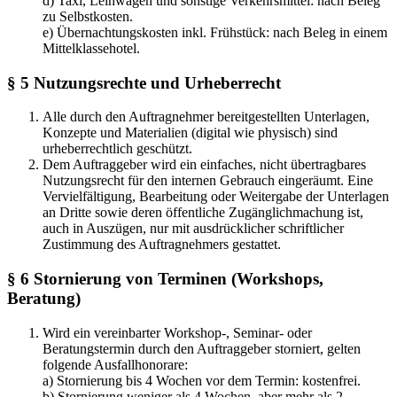
d) Taxi, Leihwagen und sonstige Verkehrsmittel: nach Beleg
zu Selbstkosten.
e) Übernachtungskosten inkl. Frühstück: nach Beleg in einem
Mittelklassehotel.
§ 5 Nutzungsrechte und Urheberrecht
Alle durch den Auftragnehmer bereitgestellten Unterlagen,
Konzepte und Materialien (digital wie physisch) sind
urheberrechtlich geschützt.
Dem Auftraggeber wird ein einfaches, nicht übertragbares
Nutzungsrecht für den internen Gebrauch eingeräumt. Eine
Vervielfältigung, Bearbeitung oder Weitergabe der Unterlagen
an Dritte sowie deren öffentliche Zugänglichmachung ist,
auch in Auszügen, nur mit ausdrücklicher schriftlicher
Zustimmung des Auftragnehmers gestattet.
§ 6 Stornierung von Terminen (Workshops,
Beratung)
Wird ein vereinbarter Workshop-, Seminar- oder
Beratungstermin durch den Auftraggeber storniert, gelten
folgende Ausfallhonorare:
a) Stornierung bis 4 Wochen vor dem Termin: kostenfrei.
b) Stornierung weniger als 4 Wochen, aber mehr als 2